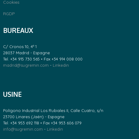
Cookies
RGDP
BUREAUX
C/ Cronos 10, 4º 1
28037 Madrid - Espagne
Tel. +34 915 730 565 • Fax +34 914 008 000
madrid@sugremin.com
-
Linkedin
USINE
Polígono Industrial Los Rubiales II, Calle Cuatro, s/n
23700 Linares (Jaén) - Espagne
Tel. +34 953 692 118 • Fax +34 953 606 079
info@sugremin.com
-
Linkedin