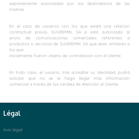
expresamente autorizadas por los destinatarios de las
mismas.
En el caso de usuarios con los que exista una relación
contractual previa, SUGREMIN, SA sí está autorizado al
envío de comunicaciones comerciales referentes a
productos o servicios de SUGREMIN, SA que sean similares a
los que
inicialmente fueron objeto de contratación con el cliente.
En todo caso, el usuario, tras acreditar su identidad, podrá
solicitar que no se le haga llegar más información
comercial a través de los canales de Atención al Cliente.
Légal
Avis légal