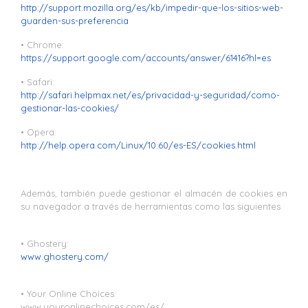
http://support.mozilla.org/es/kb/impedir-que-los-sitios-web-
guarden-sus-preferencia
• Chrome:
https://support.google.com/accounts/answer/61416?hl=es
• Safari:
http://safari.helpmax.net/es/privacidad-y-seguridad/como-
gestionar-las-cookies/
• Opera:
http://help.opera.com/Linux/10.60/es-ES/cookies.html
Además, también puede gestionar el almacén de cookies en
su navegador a través de herramientas como las siguientes
• Ghostery:
www.ghostery.com/
• Your Online Choices:
www.youronlinechoices.com/es/