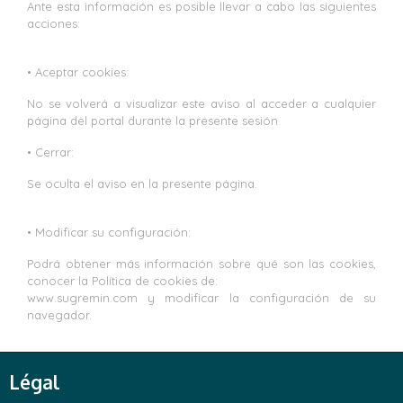
Ante esta información es posible llevar a cabo las siguientes
acciones:
• Aceptar cookies:
No se volverá a visualizar este aviso al acceder a cualquier
página del portal durante la presente sesión.
• Cerrar:
Se oculta el aviso en la presente página.
• Modificar su configuración:
Podrá obtener más información sobre qué son las cookies,
conocer la Política de cookies de:
www.sugremin.com y modificar la configuración de su
navegador.
Légal