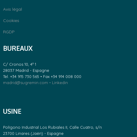
Avis légal
Cookies
RGDP
BUREAUX
C/ Cronos 10, 4º 1
28037 Madrid - Espagne
Tel. +34 915 730 565 • Fax +34 914 008 000
madrid@sugremin.com
-
Linkedin
USINE
Polígono Industrial Los Rubiales II, Calle Cuatro, s/n
23700 Linares (Jaén) - Espagne