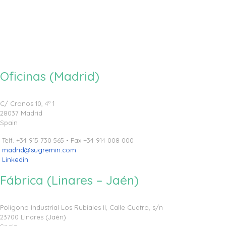
Oficinas (Madrid)
C/ Cronos 10, 4º 1
28037 Madrid
Spain
Telf. +34 915 730 565 • Fax +34 914 008 000
madrid@sugremin.com
Linkedin
Fábrica (Linares – Jaén)
Polígono Industrial Los Rubiales II, Calle Cuatro, s/n
23700 Linares (Jaén)